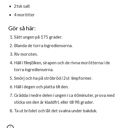
2tsk salt
4 morötter
Gör så här:
Sätt ungen på 175 grader.
Blanda de torra ingredienserna. 
Riv moroten.
Häll i filmjölken, sirapen och de rivna morötterna i de 
torra ingredienserna.
Smörj och ha på ströbröd i 2st  limpformer.
Häll i degen och platta till den. 
Grädda i nedre delen i ungen i ca 60minuter, prova med 
sticka om den är kladdfri, eller till 98 grader.
Ta ut brödet och låt det svalna under bakduk.