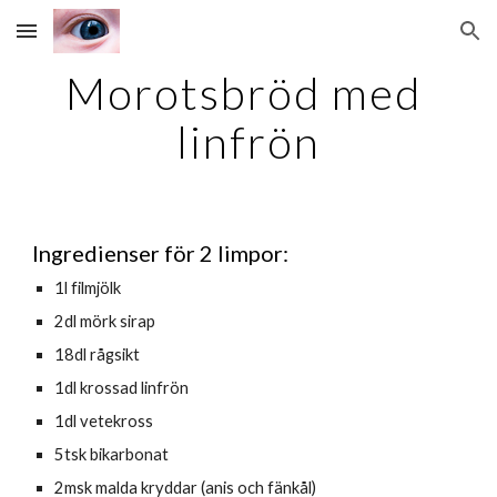
Skip to main content
Skip to navigation
Morotsbröd med 
linfrön
Ingredienser för 2 limpor:
1l filmjölk
2dl mörk sirap
18dl rågsikt
1dl krossad linfrön
1dl vetekross
5tsk bikarbonat
2msk malda kryddar (anis och fänkål)