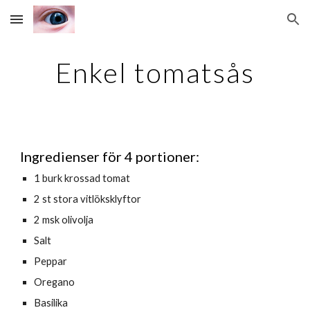
Skip to main content
Skip to navigation
Enkel tomatsås
Ingredienser för 4 portioner:
1 burk krossad tomat
2 st stora vitlöksklyftor
2 msk olivolja
Salt
Peppar
Oregano
Basilika