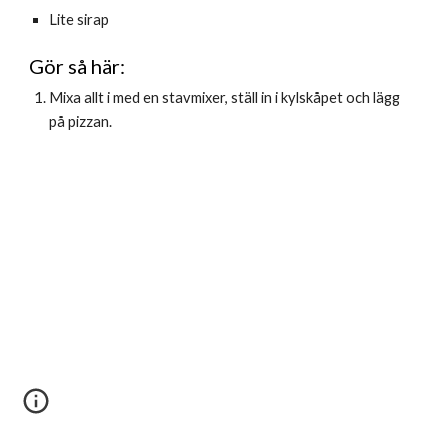
Lite sirap
Gör så här:
Mixa allt i med en stavmixer, ställ in i kylskåpet och lägg 
på pizzan. 