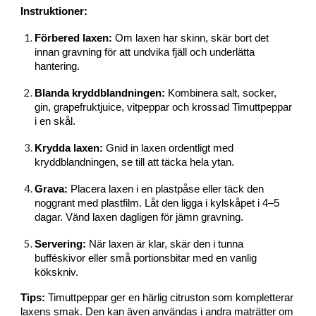
Instruktioner:
Förbered laxen:
Om laxen har skinn, skär bort det
innan gravning för att undvika fjäll och underlätta
hantering.
Blanda kryddblandningen:
Kombinera salt, socker,
gin, grapefruktjuice, vitpeppar och krossad Timuttpeppar
i en skål.
Krydda laxen:
Gnid in laxen ordentligt med
kryddblandningen, se till att täcka hela ytan.
Grava:
Placera laxen i en plastpåse eller täck den
noggrant med plastfilm. Låt den ligga i kylskåpet i 4–5
dagar. Vänd laxen dagligen för jämn gravning.
Servering:
När laxen är klar, skär den i tunna
bufféskivor eller små portionsbitar med en vanlig
kökskniv.
Tips:
Timuttpeppar ger en härlig citruston som kompletterar
laxens smak. Den kan även användas i andra maträtter om