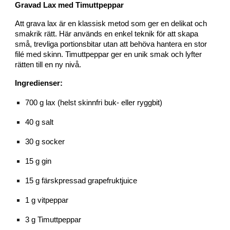
Gravad Lax med Timuttpeppar
Att grava lax är en klassisk metod som ger en delikat och
smakrik rätt. Här används en enkel teknik för att skapa
små, trevliga portionsbitar utan att behöva hantera en stor
filé med skinn. Timuttpeppar ger en unik smak och lyfter
rätten till en ny nivå.
Ingredienser:
700 g lax (helst skinnfri buk- eller ryggbit)
40 g salt
30 g socker
15 g gin
15 g färskpressad grapefruktjuice
1 g vitpeppar
3 g Timuttpeppar